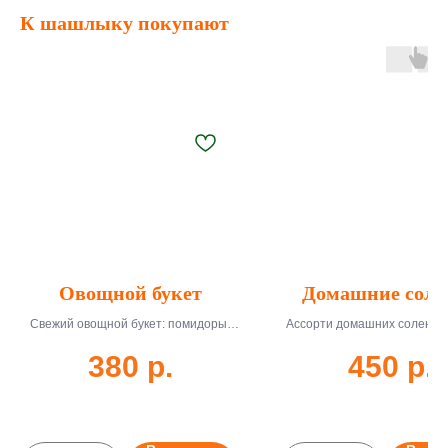
К шашлыку покупают
Овощной букет
Домашние соле
Свежий овощной букет: помидоры,
Ассорти домашних солений:
огурцы, перец, зелень. 350 г, доставка
помидоры, капуста. 350 г, дос
380
р.
450
р.
45-55 мин.
55 мин.