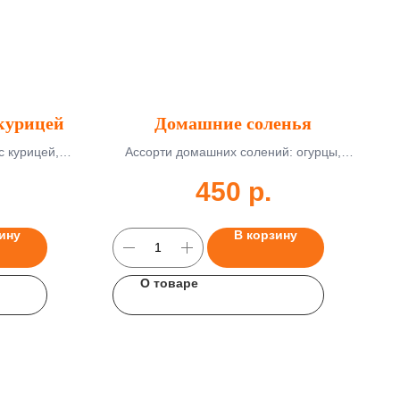
 курицей
Домашние соленья
с курицей,
Ассорти домашних солений: огурцы,
 доставка 45-
помидоры, капуста. 350 г, доставка 45-
450
р.
55 мин.
ину
В корзину
О товаре