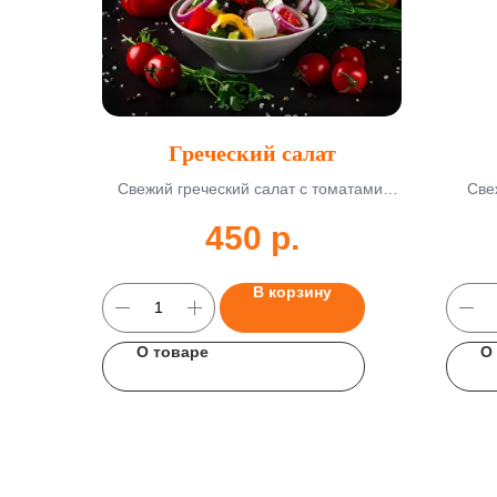
Греческий салат
Свежий греческий салат с томатами,
Све
огурцами, фетой и оливками. 250 г,
огурц
450
р.
доставка 45-55 мин.
В корзину
О товаре
О