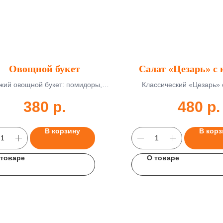
Овощной букет
Салат «Цезарь» с
жий овощной букет: помидоры,
Классический «Цезарь» 
ы, перец, зелень. 350 г, доставка
сухариками и соусом. 250 г,
380
р.
480
р.
45-55 мин.
55 мин.
В корзину
В корз
 товаре
О товаре