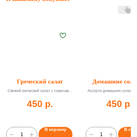
Греческий салат
Домашние соле
Свежий греческий салат с томатами,
Ассорти домашних солений:
огурцами, фетой и оливками. 250 г,
помидоры, капуста. 350 г, дос
450
р.
450
р.
доставка 45-55 мин.
55 мин.
В корзину
В кор