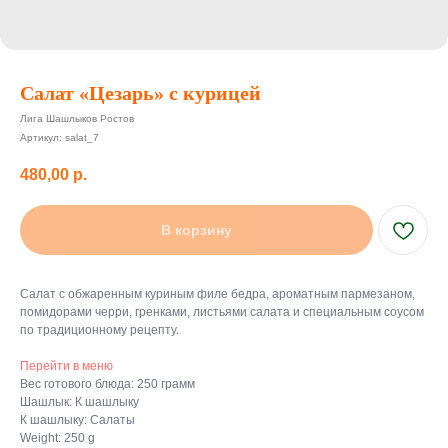
Салат «Цезарь» с курицей
Лига Шашлыков Ростов
Артикул:
salat_7
480,00
р.
В корзину
Салат с обжаренным куриным филе бедра, ароматным пармезаном,
помидорами черри, гренками, листьями салата и специальным соусом
по традиционному рецепту.
Перейти в меню
Вес готового блюда: 250 грамм
Шашлык: К шашлыку
К шашлыку: Салаты
Weight: 250 g