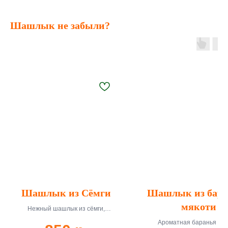
Шашлык не забыли?
Шашлык из Сёмги
Шашлык из бара
мякоти
Нежный шашлык из сёмги,
приготовленный на углях с легким
Ароматная баранья мяк
маринадом. 250 г, доставка 45-55 мин.