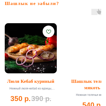
Шашлык не забыли?
Люля Кебаб куриный
Шашлык телят
мякоть
Нежный люля-кебаб из курицы,
приготовленный на углях с
Нежная телячья мякот
350
р.
390
р.
ароматными специями. 200 г,
маринованная в специя
доставка 45-55 мин.
540
р.
приготовленная на углях. 