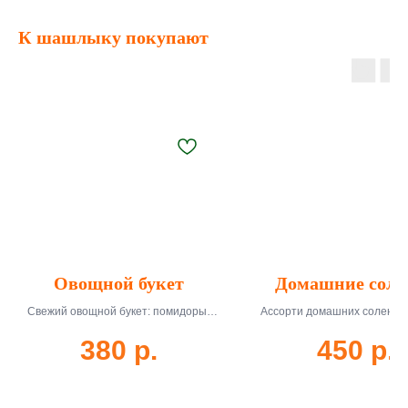
К шашлыку покупают
Овощной букет
Домашние соле
Свежий овощной букет: помидоры,
Ассорти домашних солений:
огурцы, перец, зелень. 350 г, доставка
помидоры, капуста. 350 г, дос
380
р.
450
р.
45-55 мин.
55 мин.